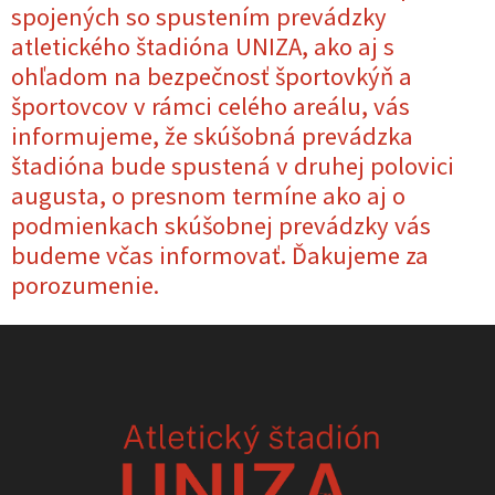
spojených so spustením prevádzky
atletického štadióna UNIZA, ako aj s
ohľadom na bezpečnosť športovkýň a
športovcov v rámci celého areálu, vás
informujeme, že skúšobná prevádzka
štadióna bude spustená v druhej polovici
augusta, o presnom termíne ako aj o
podmienkach skúšobnej prevádzky vás
budeme včas informovať. Ďakujeme za
porozumenie.