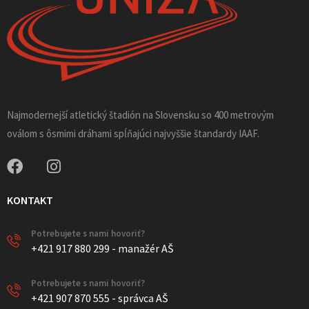
Najmodernejší atletický štadión na Slovensku so 400 metrovým
oválom s ôsmimi dráhami spĺňajúci najvyššie štandardy IAAF.
KONTAKT
Potrebujete s nami hovoriť?
+421 917 880 299 - manažér AŠ
Potrebujete s nami hovoriť?
+421 907 870 555 - správca AŠ