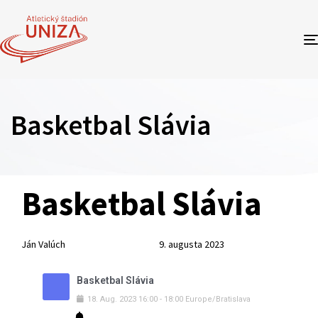
Basketbal Slávia
Author
Published
PUBLISHED
Basketbal Slávia
on:
IN:
Ján Valúch
9. augusta 2023
Basketbal Slávia
18
.
Aug
.
2023
16:00
-
18:00
Europe/Bratislava