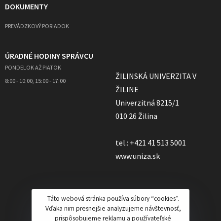
DOKUMENTY
PREVÁDZKOVÝ PORIADOK
ÚRADNÉ HODINY SPRÁVCU
PONDELOK AŽ PIATOK
ŽILINSKÁ UNIVERZITA V
8:00 - 10:00, 15:00 - 17:00
ŽILINE
Univerzitná 8215/1
010 26 Žilina
tel.: +421 41 513 5001
www.uniza.sk
Táto webová stránka používa súbory “cookies”.
Vďaka nim presnejšie analyzujeme návštevnosť,
prispôsobujeme reklamu a používateľské