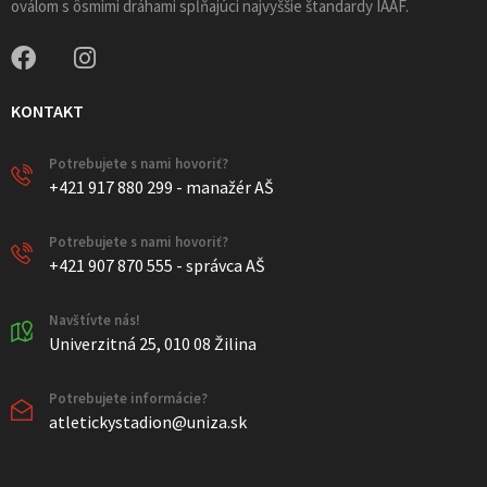
oválom s ôsmimi dráhami spĺňajúci najvyššie štandardy IAAF.
KONTAKT
Potrebujete s nami hovoriť?
+421 917 880 299 - manažér AŠ
Potrebujete s nami hovoriť?
+421 907 870 555 - správca AŠ
Navštívte nás!
Univerzitná 25, 010 08 Žilina
Potrebujete informácie?
atletickystadion@uniza.sk