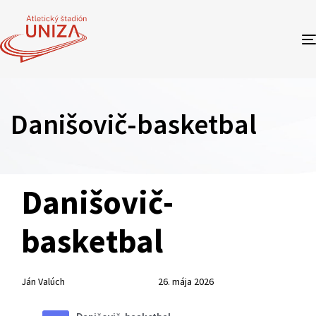
Danišovič-basketbal
Author
Published
PUBLISHED
Danišovič-
on:
IN:
basketbal
Ján Valúch
26. mája 2026