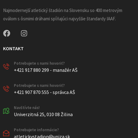
Najmodernejší atletický štadión na Slovensku so 400 metrovým
oválom s ôsmimi dráhami spĺňajúci najvyššie štandardy IAAF.
KONTAKT
Potrebujete s nami hovoriť?
+421 917 880 299 - manažér AŠ
Potrebujete s nami hovoriť?
+421 907 870 555 - správca AŠ
Navštívte nás!
Univerzitná 25, 010 08 Žilina
Potrebujete informácie?
atletickystadion@uniza.sk