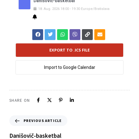
Danišovič-basketbal
18
.
Aug
.
2026
18:00
-
19:30
Europe/Bratislava
EXPORT TO .ICS FILE
Import to Google Calendar
SHARE ON
PREVIOUS ARTICLE
Danišovič-basketbal