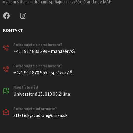
oválom s ôsmimi dráhami spĺňajúci najvyššie štandardy IAAF.
KONTAKT
Potrebujete s nami hovoriť?
+421 917 880 299 - manažér AŠ
Potrebujete s nami hovoriť?
+421 907 870 555 - správca AŠ
Navštívte nás!
Univerzitná 25, 010 08 Žilina
Potrebujete informácie?
atletickystadion@uniza.sk