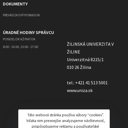
DOKUMENTY
PREVÁDZKOVÝ PORIADOK
ÚRADNÉ HODINY SPRÁVCU
PONDELOK AŽ PIATOK
ŽILINSKÁ UNIVERZITA V
8:00 - 10:00, 15:00 - 17:00
ŽILINE
Univerzitná 8215/1
010 26 Žilina
tel.: +421 41 513 5001
www.uniza.sk
Táto webová stránka používa súbory “cookies”.
Vďaka nim presnejšie analyzujeme návštevnosť,
prispôsobujeme reklamu a používateľské