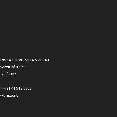
LINSKÁ UNIVERZITA V ŽILINE
verzitná 8215/1
 26 Žilina
.: +421 41 513 5001
w.uniza.sk