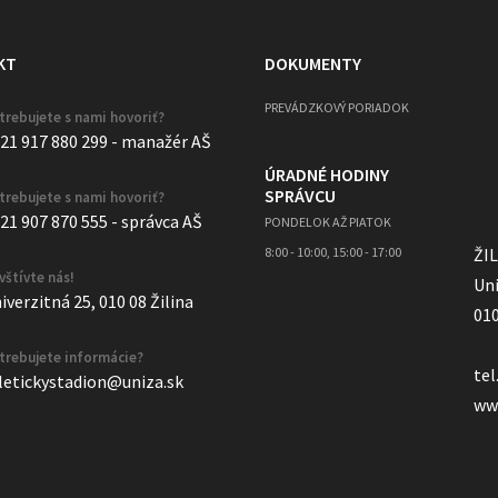
KT
DOKUMENTY
PREVÁDZKOVÝ PORIADOK
trebujete s nami hovoriť?
21 917 880 299 - manažér AŠ
ÚRADNÉ HODINY
SPRÁVCU
trebujete s nami hovoriť?
21 907 870 555 - správca AŠ
PONDELOK AŽ PIATOK
8:00 - 10:00, 15:00 - 17:00
ŽI
vštívte nás!
Uni
iverzitná 25, 010 08 Žilina
010
trebujete informácie?
tel
letickystadion@uniza.sk
ww