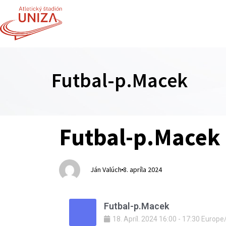
Futbal-p.Macek
Author
Published
PUBLISHED
Futbal-p.Macek
on:
IN:
Ján Valúch
8. apríla 2024
Futbal-p.Macek
18
.
Apríl
.
2024
16:00
-
17:30
Europe/