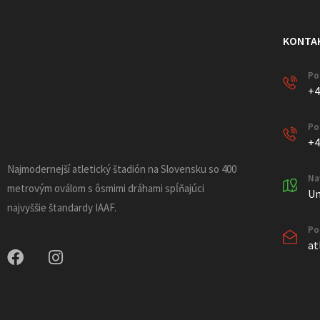
KONTA
Po
+4
Po
+4
Najmodernejší atletický štadión na Slovensku so 400
Na
metrovým oválom s ôsmimi dráhami spĺňajúci
Un
najvyššie štandardy IAAF.
Po
at