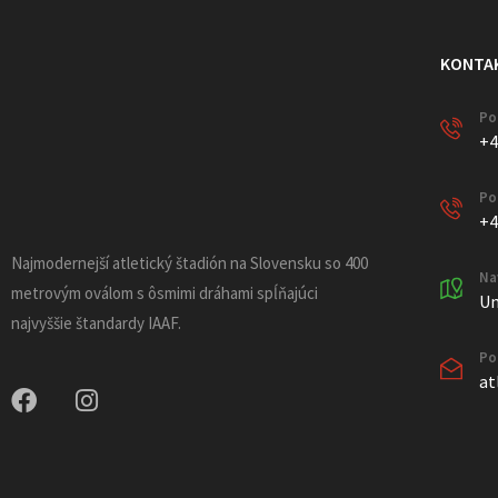
KONTA
Po
+4
Po
+4
Najmodernejší atletický štadión na Slovensku so 400
Na
metrovým oválom s ôsmimi dráhami spĺňajúci
Un
najvyššie štandardy IAAF.
Po
at