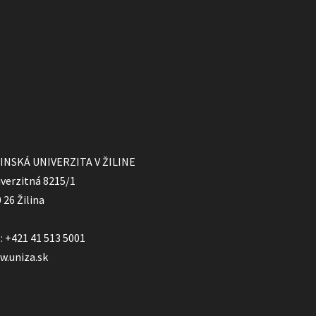
LINSKÁ UNIVERZITA V ŽILINE
verzitná 8215/1
 26 Žilina
.: +421 41 513 5001
w.uniza.sk