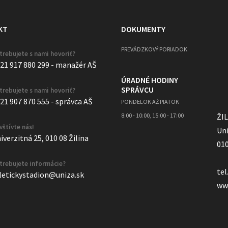
KT
DOKUMENTY
PREVÁDZKOVÝ PORIADOK
trebujete s nami hovoriť?
21 917 880 299 - manažér AŠ
ÚRADNÉ HODINY
SPRÁVCU
trebujete s nami hovoriť?
21 907 870 555 - správca AŠ
PONDELOK AŽ PIATOK
8:00 - 10:00, 15:00 - 17:00
ŽI
vštívte nás!
Uni
iverzitná 25, 010 08 Žilina
010
trebujete informácie?
tel
letickystadion@uniza.sk
ww