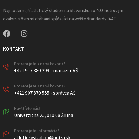
Najmodernejší atletický štadión na Slovensku so 400 metrovým
oválom s ôsmimi dráhami spĺňajúci najvyššie štandardy IAAF.
KONTAKT
Potrebujete s nami hovoriť?
+421 917 880 299 - manažér AŠ
Potrebujete s nami hovoriť?
+421 907 870 555 - správca AŠ
Navštívte nás!
Univerzitná 25, 010 08 Žilina
Potrebujete informácie?
atletickystadion@uniza.sk