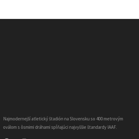
Najmodernejší atletický štadión na Slovensku so 400 metrovým
oválom s ôsmimi dráhami spĺňajúci najvyššie štandardy IAAF.