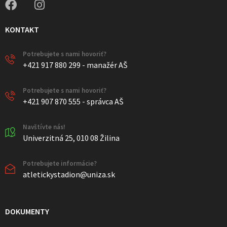
KONTAKT
Potrebujete s nami hovoriť?
+421 917 880 299 - manažér AŠ
Potrebujete s nami hovoriť?
+421 907 870 555 - správca AŠ
Navštívte nás!
Univerzitná 25, 010 08 Žilina
Potrebujete informácie?
atletickystadion@uniza.sk
DOKUMENTY