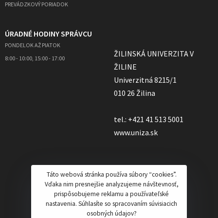
PREVÁDZKOVÝ PORIADOK
ÚRADNÉ HODINY SPRÁVCU
PONDELOK AŽ PIATOK
ŽILINSKÁ UNIVERZITA V
8:00 - 10:00, 15:00 - 17:00
ŽILINE
Univerzitná 8215/1
010 26 Žilina
tel.: +421 41 513 5001
www.uniza.sk
Táto webová stránka používa súbory “cookies”.
Vďaka nim presnejšie analyzujeme návštevnosť,
prispôsobujeme reklamu a používateľské
nastavenia. Súhlasíte so spracovaním súvisiacich
osobných údajov?