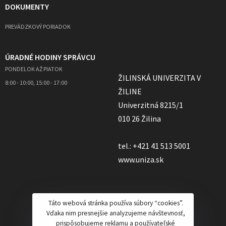
DOKUMENTY
PREVÁDZKOVÝ PORIADOK
ÚRADNÉ HODINY SPRÁVCU
PONDELOK AŽ PIATOK
ŽILINSKÁ UNIVERZITA V
8:00 - 10:00, 15:00 - 17:00
ŽILINE
Univerzitná 8215/1
010 26 Žilina
tel.: +421 41 513 5001
www.uniza.sk
Táto webová stránka používa súbory “cookies”.
Vďaka nim presnejšie analyzujeme návštevnosť,
prispôsobujeme reklamu a používateľské