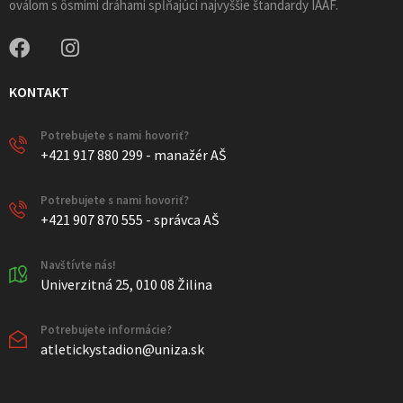
oválom s ôsmimi dráhami spĺňajúci najvyššie štandardy IAAF.
KONTAKT
Potrebujete s nami hovoriť?
+421 917 880 299 - manažér AŠ
Potrebujete s nami hovoriť?
+421 907 870 555 - správca AŠ
Navštívte nás!
Univerzitná 25, 010 08 Žilina
Potrebujete informácie?
atletickystadion@uniza.sk