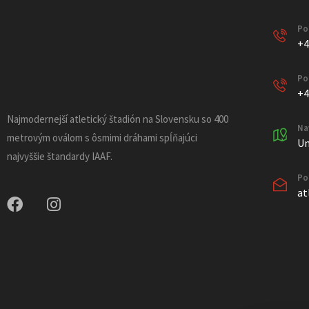
Po
+4
Po
+4
Najmodernejší atletický štadión na Slovensku so 400
Na
metrovým oválom s ôsmimi dráhami spĺňajúci
Un
najvyššie štandardy IAAF.
Po
at