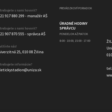
PREVÁDZKOVÝ PORIADOK
trebujete s nami hovoriť?
21 917 880 299 - manažér AŠ
ÚRADNÉ HODINY
SPRÁVCU
trebujete s nami hovoriť?
21 907 870 555 - správca AŠ
PONDELOK AŽ PIATOK
8:00 - 10:00, 15:00 - 17:00
ŽI
vštívte nás!
Uni
iverzitná 25, 010 08 Žilina
010
trebujete informácie?
tel
letickystadion@uniza.sk
ww