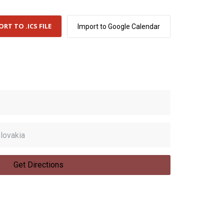
ORT TO .ICS FILE
Import to Google Calendar
Get Directions