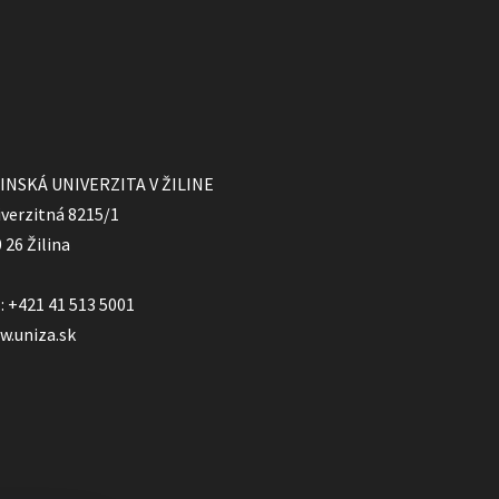
LINSKÁ UNIVERZITA V ŽILINE
verzitná 8215/1
 26 Žilina
.: +421 41 513 5001
w.uniza.sk