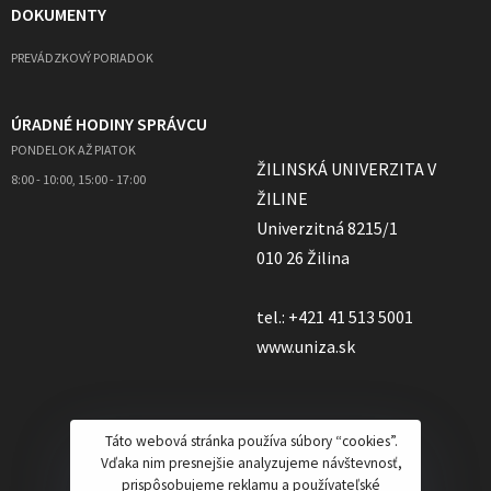
DOKUMENTY
PREVÁDZKOVÝ PORIADOK
ÚRADNÉ HODINY SPRÁVCU
PONDELOK AŽ PIATOK
ŽILINSKÁ UNIVERZITA V
8:00 - 10:00, 15:00 - 17:00
ŽILINE
Univerzitná 8215/1
010 26 Žilina
tel.: +421 41 513 5001
www.uniza.sk
Táto webová stránka používa súbory “cookies”.
Vďaka nim presnejšie analyzujeme návštevnosť,
prispôsobujeme reklamu a používateľské