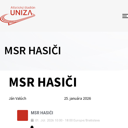
MSR HASIČI
Author
Published
PUBLISHED
MSR HASIČI
on:
IN:
Ján Valúch
25. januára 2026
MSR HASIČI
01
.
Júl
.
2026
10:00
-
18:00
Europe/Bratislava