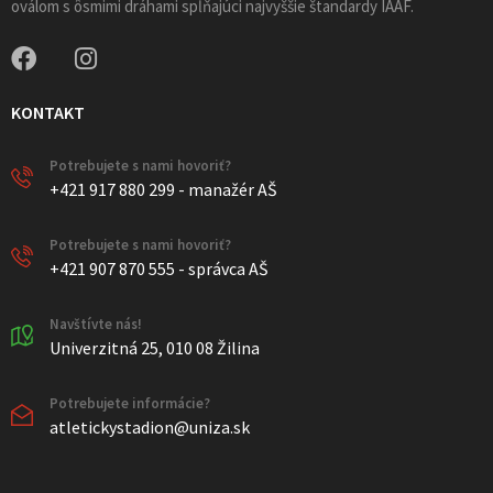
oválom s ôsmimi dráhami spĺňajúci najvyššie štandardy IAAF.
KONTAKT
Potrebujete s nami hovoriť?
+421 917 880 299 - manažér AŠ
Potrebujete s nami hovoriť?
+421 907 870 555 - správca AŠ
Navštívte nás!
Univerzitná 25, 010 08 Žilina
Potrebujete informácie?
atletickystadion@uniza.sk