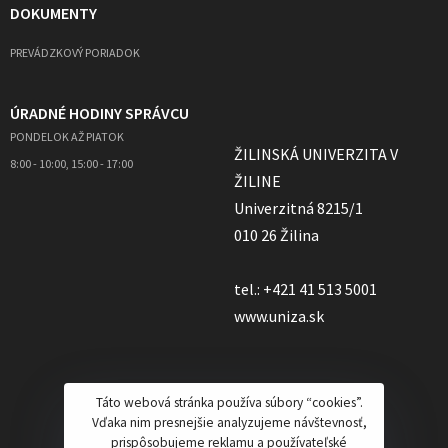
DOKUMENTY
PREVÁDZKOVÝ PORIADOK
ÚRADNÉ HODINY SPRÁVCU
PONDELOK AŽ PIATOK
ŽILINSKÁ UNIVERZITA V
8:00 - 10:00, 15:00 - 17:00
ŽILINE
Univerzitná 8215/1
010 26 Žilina
tel.: +421 41 513 5001
www.uniza.sk
Táto webová stránka používa súbory “cookies”.
Vďaka nim presnejšie analyzujeme návštevnosť,
prispôsobujeme reklamu a používateľské