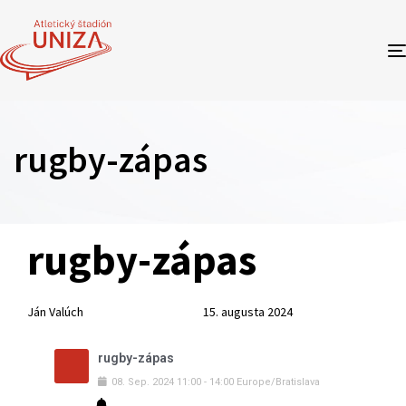
rugby-zápas
Author
Published
PUBLISHED
rugby-zápas
on:
IN:
Ján Valúch
15. augusta 2024
rugby-zápas
08
.
Sep
.
2024
11:00
-
14:00
Europe/Bratislava