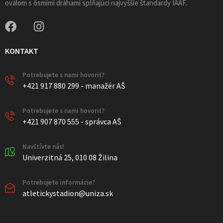
oválom s ôsmimi dráhami spĺňajúci najvyššie štandardy IAAF.
KONTAKT
Potrebujete s nami hovoriť?
+421 917 880 299 - manažér AŠ
Potrebujete s nami hovoriť?
+421 907 870 555 - správca AŠ
Navštívte nás!
Univerzitná 25, 010 08 Žilina
Potrebujete informácie?
atletickystadion@uniza.sk