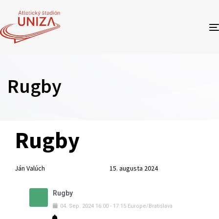
Rugby
Author
Published
PUBLISHED
Rugby
on:
IN:
Ján Valúch
15. augusta 2024
Rugby
04
.
Sep
.
2024
16:00
-
17:15
Europe/Bratislava