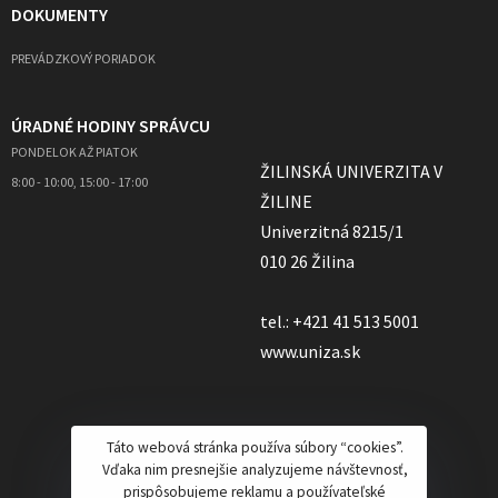
DOKUMENTY
PREVÁDZKOVÝ PORIADOK
ÚRADNÉ HODINY SPRÁVCU
PONDELOK AŽ PIATOK
ŽILINSKÁ UNIVERZITA V
8:00 - 10:00, 15:00 - 17:00
ŽILINE
Univerzitná 8215/1
010 26 Žilina
tel.: +421 41 513 5001
www.uniza.sk
Táto webová stránka používa súbory “cookies”.
Vďaka nim presnejšie analyzujeme návštevnosť,
prispôsobujeme reklamu a používateľské