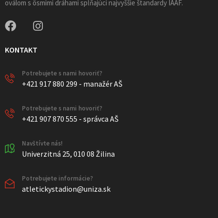
oválom s ôsmimi dráhami spĺňajúci najvyššie štandardy IAAF.
KONTAKT
Potrebujete s nami hovoriť?
+421 917 880 299 - manažér AŠ
Potrebujete s nami hovoriť?
+421 907 870 555 - správca AŠ
Navštívte nás!
Univerzitná 25, 010 08 Žilina
Potrebujete informácie?
atletickystadion@uniza.sk