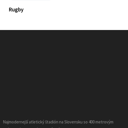
Rugby
Najmodernejší atletický štadión na Slovensku so 400 metrovým