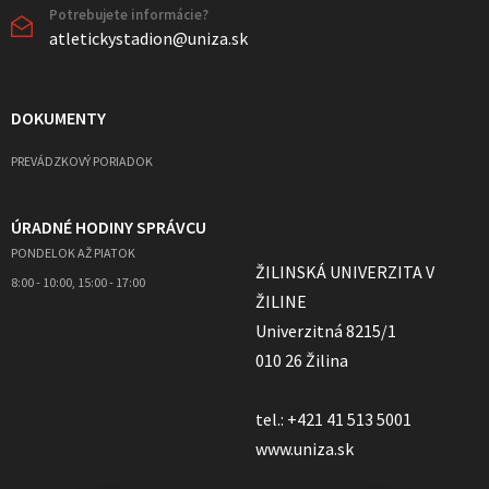
Potrebujete informácie?
atletickystadion@uniza.sk
DOKUMENTY
PREVÁDZKOVÝ PORIADOK
ÚRADNÉ HODINY SPRÁVCU
PONDELOK AŽ PIATOK
ŽILINSKÁ UNIVERZITA V
8:00 - 10:00, 15:00 - 17:00
ŽILINE
Univerzitná 8215/1
010 26 Žilina
tel.: +421 41 513 5001
www.uniza.sk