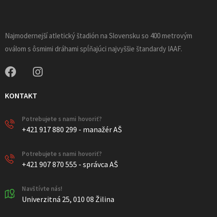
Najmodernejší atletický štadión na Slovensku so 400 metrovým
oválom s ôsmimi dráhami spĺňajúci najvyššie štandardy IAAF.
KONTAKT
Potrebujete s nami hovoriť?
+421 917 880 299 - manažér AŠ
Potrebujete s nami hovoriť?
+421 907 870 555 - správca AŠ
Navštívte nás!
Univerzitná 25, 010 08 Žilina