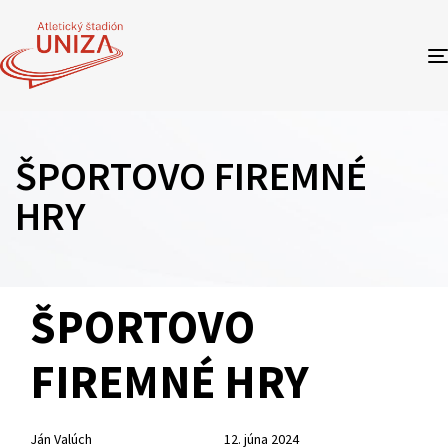
ŠPORTOVO FIREMNÉ
HRY
Author
Published
PUBLISHED
ŠPORTOVO
on:
IN:
FIREMNÉ HRY
Ján Valúch
12. júna 2024