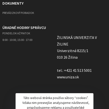
DOKUMENTY
PREVÁDZKOVÝ PORIADOK
ÚRADNÉ HODINY SPRÁVCU
PONDELOK AŽ PIATOK
ŽILINSKÁ UNIVERZITA V
8:00 - 10:00, 15:00 - 17:00
ŽILINE
Univerzitná 8215/1
010 26 Žilina
tel.: +421 41 513 5001
www.uniza.sk
Táto webová stránka používa súbory “cookies”.
Vďaka nim presnejšie analyzujeme návštevnosť,
prispôsobujeme reklamu a používateľské