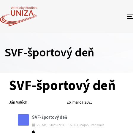
SVF-športový deň
Author
Published
PUBLISHED
SVF-športový deň
on:
IN:
Ján Valúch
26. marca 2025
SVF-športový deň
29
.
Máj
.
2025
09:00
-
16:00
Europe/Bratislava