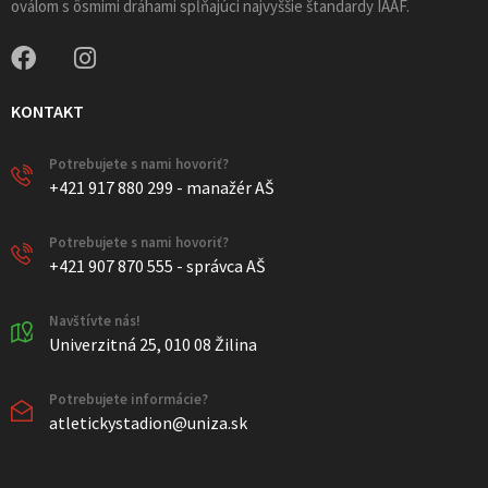
oválom s ôsmimi dráhami spĺňajúci najvyššie štandardy IAAF.
KONTAKT
Potrebujete s nami hovoriť?
+421 917 880 299 - manažér AŠ
Potrebujete s nami hovoriť?
+421 907 870 555 - správca AŠ
Navštívte nás!
Univerzitná 25, 010 08 Žilina
Potrebujete informácie?
atletickystadion@uniza.sk