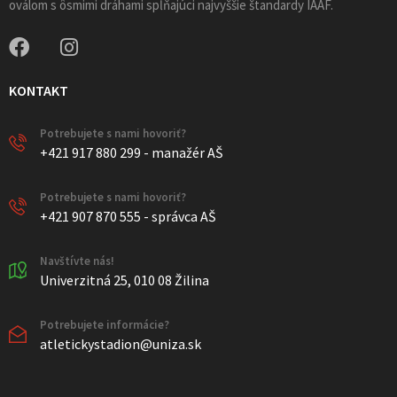
oválom s ôsmimi dráhami spĺňajúci najvyššie štandardy IAAF.
KONTAKT
Potrebujete s nami hovoriť?
+421 917 880 299 - manažér AŠ
Potrebujete s nami hovoriť?
+421 907 870 555 - správca AŠ
Navštívte nás!
Univerzitná 25, 010 08 Žilina
Potrebujete informácie?
atletickystadion@uniza.sk