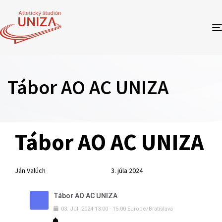
Tábor AO AC UNIZA
Author
Published
PUBLISHED
Tábor AO AC UNIZA
on:
IN:
Ján Valúch
3. júla 2024
Tábor AO AC UNIZA
03
.
Júl
.
2024
13:00
-
15:00
Europe/Bratislava