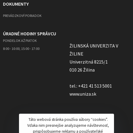
DOKUMENTY
PREVÁDZKOVÝ PORIADOK
ÚRADNÉ HODINY SPRÁVCU
PONDELOK AŽ PIATOK
ŽILINSKÁ UNIVERZITA V
8:00 - 10:00, 15:00 - 17:00
ŽILINE
Univerzitná 8215/1
010 26 Žilina
tel.: +421 41 513 5001
www.uniza.sk
Táto webová stránka používa súbory “cookies”.
Vďaka nim presnejšie analyzujeme návštevnosť,
prispôsobujeme reklamu a používateľské