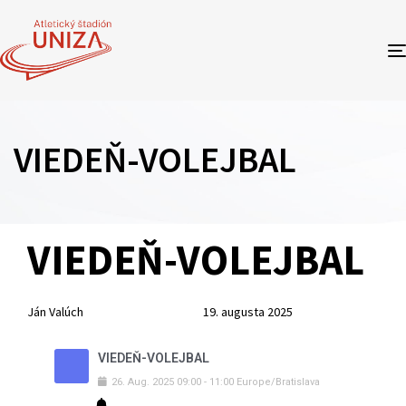
VIEDEŇ-VOLEJBAL
Author
Published
PUBLISHED
VIEDEŇ-VOLEJBAL
on:
IN:
Ján Valúch
19. augusta 2025
VIEDEŇ-VOLEJBAL
26
.
Aug
.
2025
09:00
-
11:00
Europe/Bratislava