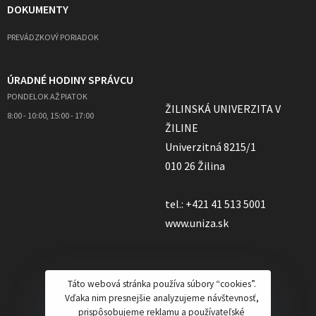
DOKUMENTY
PREVÁDZKOVÝ PORIADOK
ÚRADNÉ HODINY SPRÁVCU
PONDELOK AŽ PIATOK
ŽILINSKÁ UNIVERZITA V
8:00 - 10:00, 15:00 - 17:00
ŽILINE
Univerzitná 8215/1
010 26 Žilina
tel.: +421 41 513 5001
www.uniza.sk
Táto webová stránka používa súbory “cookies”.
Vďaka nim presnejšie analyzujeme návštevnosť,
prispôsobujeme reklamu a používateľské