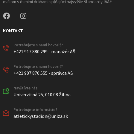
oválom s ôsmimi dráhami spĺňajúci najvyššie štandardy IAAF.
KONTAKT
Potrebujete s nami hovoriť?
+421 917 880 299 - manažér AŠ
Potrebujete s nami hovoriť?
+421 907 870 555 - správca AŠ
Navštívte nás!
Univerzitná 25, 010 08 Žilina
Potrebujete informácie?
atletickystadion@uniza.sk