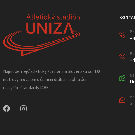
KONTA
Po
+4
Po
+4
Najmodernejší atletický štadión na Slovensku so 400
Na
metrovým oválom s ôsmimi dráhami spĺňajúci
Un
najvyššie štandardy IAAF.
Po
at