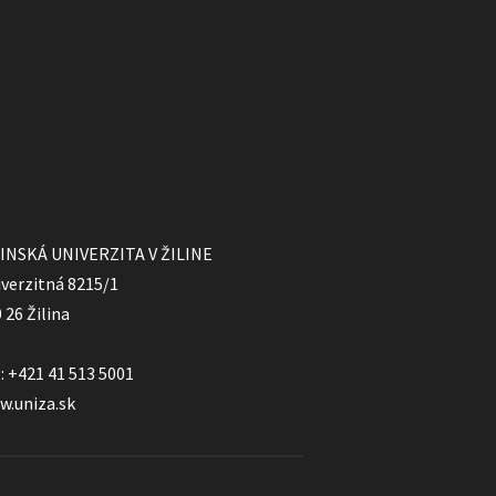
LINSKÁ UNIVERZITA V ŽILINE
verzitná 8215/1
 26 Žilina
.: +421 41 513 5001
w.uniza.sk