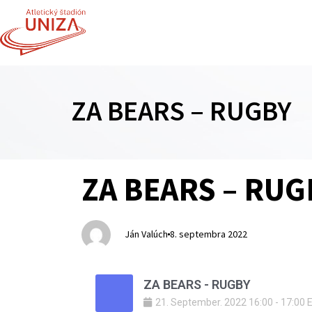
ZA BEARS – RUGBY
Author
Published
PUBLISHED
ZA BEARS – RUG
on:
IN:
Ján Valúch
8. septembra 2022
ZA BEARS - RUGBY
21
.
September
.
2022
16:00
-
17:00
E