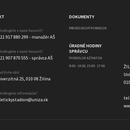
KT
DOKUMENTY
PREVÁDZKOVÝ PORIADOK
trebujete s nami hovoriť?
21 917 880 299 - manažér AŠ
ÚRADNÉ HODINY
SPRÁVCU
trebujete s nami hovoriť?
21 907 870 555 - správca AŠ
PONDELOK AŽ PIATOK
8:00 - 10:00, 15:00 - 17:00
ŽI
vštívte nás!
Uni
iverzitná 25, 010 08 Žilina
010
trebujete informácie?
tel
letickystadion@uniza.sk
ww