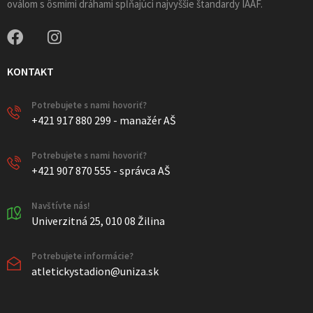
oválom s ôsmimi dráhami spĺňajúci najvyššie štandardy IAAF.
KONTAKT
Potrebujete s nami hovoriť?
+421 917 880 299 - manažér AŠ
Potrebujete s nami hovoriť?
+421 907 870 555 - správca AŠ
Navštívte nás!
Univerzitná 25, 010 08 Žilina
Potrebujete informácie?
atletickystadion@uniza.sk