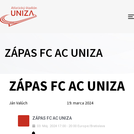
ZÁPAS FC AC UNIZA
Author
Published
PUBLISHED
ZÁPAS FC AC UNIZA
on:
IN:
Ján Valúch
19. marca 2024
ZÁPAS FC AC UNIZA
03
.
Máj
.
2024
17:00
-
20:00
Europe/Bratislava