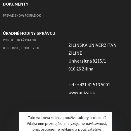
DOKUMENTY
PREVÁDZKOVÝ PORIADOK
ÚRADNÉ HODINY SPRÁVCU
PONDELOK AŽ PIATOK
ŽILINSKÁ UNIVERZITA V
8:00 - 10:00, 15:00 - 17:00
ŽILINE
Univerzitná 8215/1
010 26 Žilina
tel.: +421 41 513 5001
www.uniza.sk
Táto webová stránka používa súbory “cookies”.
Vďaka nim presnejšie analyzujeme návštevnosť,
prispôsobujeme reklamu a používateľské