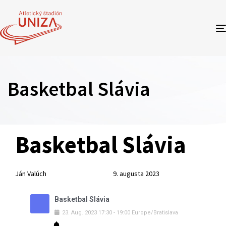
Basketbal Slávia
Author
Published
PUBLISHED
Basketbal Slávia
on:
IN:
Ján Valúch
9. augusta 2023
Basketbal Slávia
23
.
Aug
.
2023
17:30
-
19:00
Europe/Bratislava