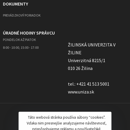
DOKUMENTY
PREVÁDZKOVÝ PORIADOK
ÚRADNÉ HODINY SPRÁVCU
PONDELOK AŽ PIATOK
ŽILINSKÁ UNIVERZITA V
8:00 - 10:00, 15:00 - 17:00
ŽILINE
Univerzitná 8215/1
010 26 Žilina
tel.: +421 41 513 5001
www.uniza.sk
Táto webová stránka používa súbory “cookies”.
Vďaka nim presnejšie analyzujeme návštevnosť,
prispôsobujeme reklamu a používateľské