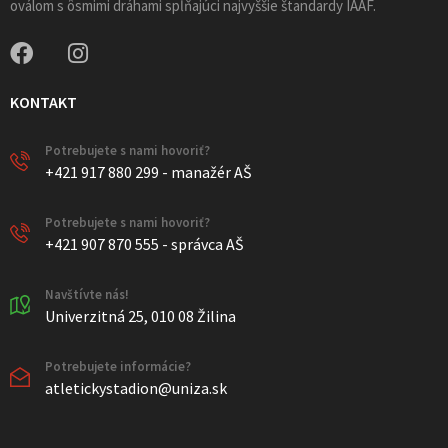
oválom s ôsmimi dráhami spĺňajúci najvyššie štandardy IAAF.
KONTAKT
Potrebujete s nami hovoriť?
+421 917 880 299 - manažér AŠ
Potrebujete s nami hovoriť?
+421 907 870 555 - správca AŠ
Navštívte nás!
Univerzitná 25, 010 08 Žilina
Potrebujete informácie?
atletickystadion@uniza.sk