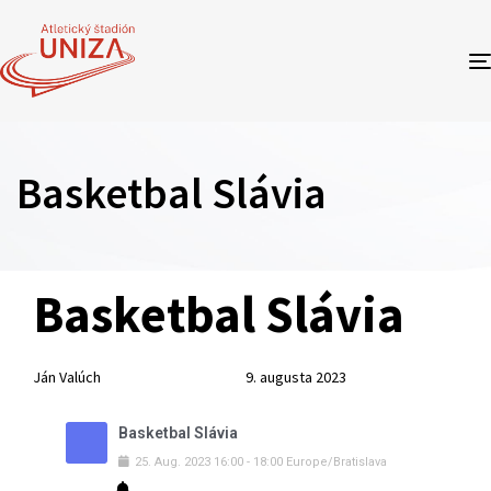
Basketbal Slávia
Author
Published
PUBLISHED
Basketbal Slávia
on:
IN:
Ján Valúch
9. augusta 2023
Basketbal Slávia
25
.
Aug
.
2023
16:00
-
18:00
Europe/Bratislava