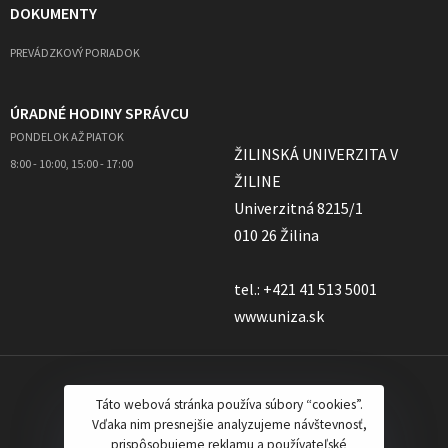
DOKUMENTY
PREVÁDZKOVÝ PORIADOK
ÚRADNÉ HODINY SPRÁVCU
PONDELOK AŽ PIATOK
ŽILINSKÁ UNIVERZITA V
8:00 - 10:00, 15:00 - 17:00
ŽILINE
Univerzitná 8215/1
010 26 Žilina
tel.: +421 41 513 5001
www.uniza.sk
Táto webová stránka používa súbory “cookies”.
Vďaka nim presnejšie analyzujeme návštevnosť,
prispôsobujeme reklamu a používateľské