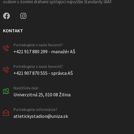
oválom s ôsmimi dráhami spĺňajúci najvyššie štandardy IAAF.
KONTAKT
Potrebujete s nami hovoriť?
+421 917 880 299 - manažér AŠ
Potrebujete s nami hovoriť?
+421 907 870 555 - správca AŠ
Navštívte nás!
Univerzitná 25, 010 08 Žilina
Potrebujete informácie?
atletickystadion@uniza.sk