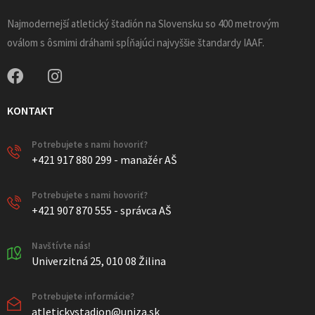
Najmodernejší atletický štadión na Slovensku so 400 metrovým
oválom s ôsmimi dráhami spĺňajúci najvyššie štandardy IAAF.
KONTAKT
Potrebujete s nami hovoriť?
+421 917 880 299 - manažér AŠ
Potrebujete s nami hovoriť?
+421 907 870 555 - správca AŠ
Navštívte nás!
Univerzitná 25, 010 08 Žilina
Potrebujete informácie?
atletickystadion@uniza.sk