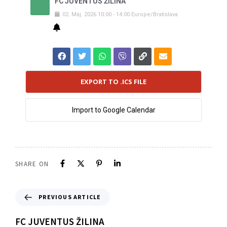
FC JUVENTUS ŽILINA
02
.
Máj
.
2026
10:00
-
14:00
Europe/Bratislava
EXPORT TO .ICS FILE
Import to Google Calendar
SHARE ON
PREVIOUS ARTICLE
FC JUVENTUS ŽILINA