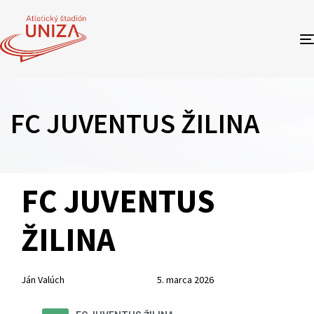
FC JUVENTUS ŽILINA
Author
Published
PUBLISHED
FC JUVENTUS
on:
IN:
ŽILINA
Ján Valúch
5. marca 2026