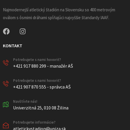
Najmodernejší atletický štadión na Slovensku so 400 metrovým
oválom s ôsmimi dráhami spĺňajúci najvyššie štandardy IAAF.
KONTAKT
Potrebujete s nami hovoriť?
+421 917 880 299 - manažér AŠ
Potrebujete s nami hovoriť?
+421 907 870 555 - správca AŠ
Navštívte nás!
Univerzitná 25, 010 08 Žilina
Potrebujete informácie?
atletickystadion@uniza.sk