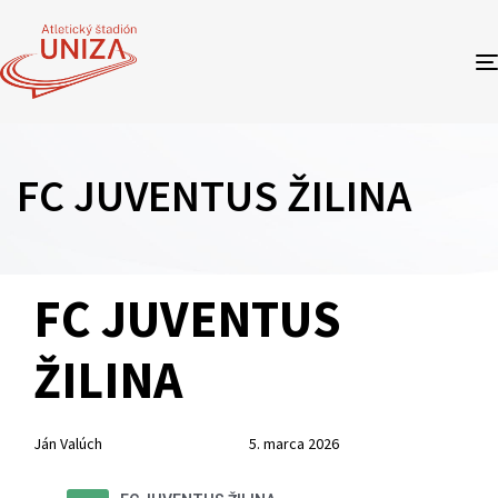
FC JUVENTUS ŽILINA
Author
Published
PUBLISHED
FC JUVENTUS
on:
IN:
ŽILINA
Ján Valúch
5. marca 2026