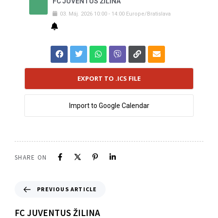
FC JUVENTUS ŽILINA
03
.
Máj
.
2026
10:00
-
14:00
Europe/Bratislava
EXPORT TO .ICS FILE
Import to Google Calendar
SHARE ON
PREVIOUS ARTICLE
FC JUVENTUS ŽILINA