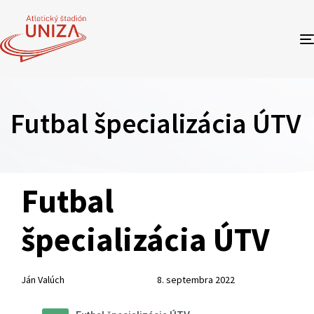
Futbal špecializácia ÚTV
Author
Published
PUBLISHED
Futbal
on:
IN:
špecializácia ÚTV
Ján Valúch
8. septembra 2022