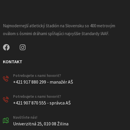
Najmodernejší atletický štadión na Slovensku so 400 metrovým
oválom s ôsmimi dráhami spĺňajúci najvyššie štandardy IAAF.
KONTAKT
Potrebujete s nami hovoriť?
+421 917 880 299 - manažér AŠ
Potrebujete s nami hovoriť?
+421 907 870 555 - správca AŠ
Navštívte nás!
Univerzitná 25, 010 08 Žilina