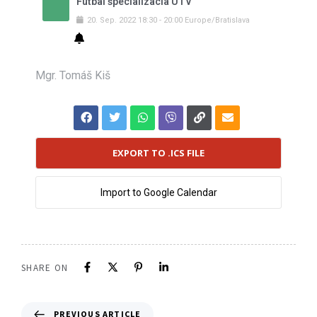
Futbal špecializácia ÚTV
20
.
Sep
.
2022
18:30
-
20:00
Europe/Bratislava
Mgr. Tomáš Kiš
EXPORT TO .ICS FILE
Import to Google Calendar
SHARE ON
PREVIOUS ARTICLE