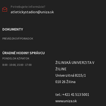
Potrebujete informácie?
atletickystadion@uniza.sk
DOKUMENTY
PREVÁDZKOVÝ PORIADOK
ÚRADNÉ HODINY SPRÁVCU
PONDELOK AŽ PIATOK
ŽILINSKÁ UNIVERZITA V
8:00 - 10:00, 15:00 - 17:00
ŽILINE
Univerzitná 8215/1
010 26 Žilina
tel.: +421 41 513 5001
www.uniza.sk