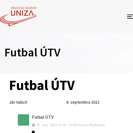
Futbal ÚTV
Author
Published
PUBLISHED
Futbal ÚTV
on:
IN:
Ján Valúch
8. septembra 2022
Futbal ÚTV
21
.
Sep
.
2022
16:00
-
17:00
Europe/Bratislava