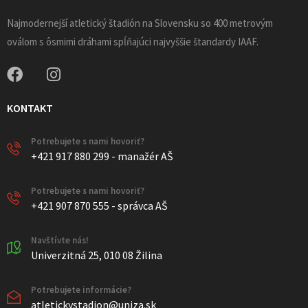
Najmodernejší atletický štadión na Slovensku so 400 metrovým
oválom s ôsmimi dráhami spĺňajúci najvyššie štandardy IAAF.
KONTAKT
Potrebujete s nami hovoriť?
+421 917 880 299 - manažér AŠ
Potrebujete s nami hovoriť?
+421 907 870 555 - správca AŠ
Navštívte nás!
Univerzitná 25, 010 08 Žilina
Potrebujete informácie?
atletickystadion@uniza.sk